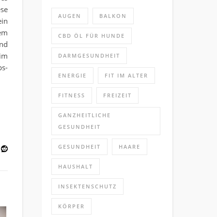
ese
AUGEN
BALKON
ein
dem
CBD ÖL FÜR HUNDE
und
 im
DARMGESUNDHEIT
ps-
ENERGIE
FIT IM ALTER
FITNESS
FREIZEIT
GANZHEITLICHE
GESUNDHEIT
GESUNDHEIT
HAARE
HAUSHALT
INSEKTENSCHUTZ
KÖRPER