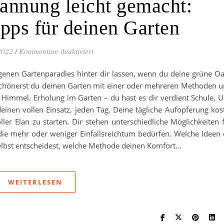
annung leicht gemacht:
ipps für deinen Garten
für Outdoor-Entspannung leicht gemacht:
2022
/
Kommentare deaktiviert
igenen Gartenparadies hinter dir lassen, wenn du deine grüne O
rschönerst du deinen Garten mit einer oder mehreren Methoden 
 Himmel. Erholung im Garten – du hast es dir verdient Schule, U
deinen vollen Einsatz, jeden Tag. Deine tägliche Aufopferung kos
ller Elan zu starten. Dir stehen unterschiedliche Möglichkeiten 
ie mehr oder weniger Einfallsreichtum bedürfen. Welche Ideen
selbst entscheidest, welche Methode deinen Komfort…
WEITERLESEN