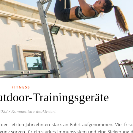
FITNESS
utdoor-Trainingsgeräte
für Die besten Outdoor-Trainingsgeräte
2022
/
Kommentare deaktiviert
den letzten Jahrzehnten stark an Fahrt aufgenommen. Viel fris
egung sorgen für ein starkes Immunsystem und eine Steigerung 