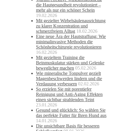
die Hautgesundheit revolutioniert –
mehr als nur ein schöner Schein
19.02.2026
Mit gezielter Wirbelsäulenausrichtung
zu klarer Konzentration und
schmerzfreiem Alltag
18.02.2026
Eine neue Ära der Hautstraffung: Wie
minimalinvasive Methoden die
Schönheitschirurgie revolutionieren
16.02.2026
Mit gezieltem Training die
Beinmuskulatur stärken und Gelenke
beweglicher machen
05.02.2026
Wie mineralische Tonpulver gezielt
Magenbeschwerden lindern und die
Verdauung verbessern
02.02.2026
So erzielen Sie mit porentiefer
Reinigung und Anti-Aging Effekten
einen sichtbar strahlenden Teint
23.01.2026
Gesund und glücklich: So wählen Sie
das perfekte Futter für Ihren Hund aus
14.01.2026
Die unsichtbare Basis für besseren