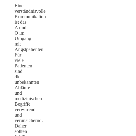
Eine
verständnisvolle
Kommunikation
ist das
A und
O im
Umgang
mit
Angstpatienten.
Für
viele
Patienten
sind
die
unbekannten
Abläufe
und
medizinischen
Begriffe
verwirrend
und
verunsichernd.
Daher
sollten