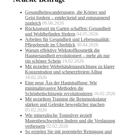
Gesundheitswanderungen, die Körper und
Geist fordern – entdeckend und entspannend
zugleich
09.06.2026
Rückzugsort im Garten schaffen: Gesundheit
und Wohlbefinden fördern
04.05.2026
Arbeiten für Gesundheit und Lebensqualität:
Pflegeberufe im Überblick
30.04.2026
Warum effektive Wirkstoffkosmetik die
Hautgesundheit revolutioniert – mehr als nur
ein schöner Schein
19.02.2026
Mit gezielter Wirbelsäulenausrichtung zu klarer
Konzentration und schmerzfreiem Alltag
18.02.2026
Eine neue Ära der Hautstraffung: Wie
minimalinvasive Methoden die
Schönheitschirurgie revolutionieren
16.02.2026
Mit gezieltem Training die Beinmuskulatur
stärken und Gelenke beweglicher machen
05.02.2026
Wie mineralische Tonpulver gezielt
Magenbeschwerden lindern und die Verdauung
verbessern
02.02.2026
So erzielen Sie mit porentiefer Reinigung und