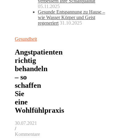
verbessern Ihre Schlafqualität
05.11.2025
Gesunde Entspannung zu Hause –
wie Wasser Körper und Geist
regeneriert
31.10.2025
Gesundheit
Angstpatienten
richtig
behandeln
– so
schaffen
Sie
eine
Wohlfühlpraxis
30.07.2021
/
Kommentare