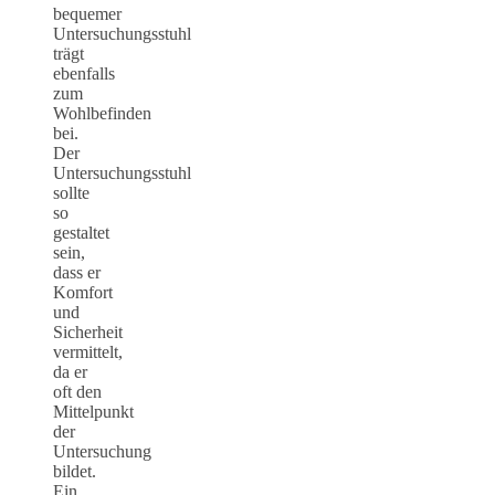
bequemer
Untersuchungsstuhl
trägt
ebenfalls
zum
Wohlbefinden
bei.
Der
Untersuchungsstuhl
sollte
so
gestaltet
sein,
dass er
Komfort
und
Sicherheit
vermittelt,
da er
oft den
Mittelpunkt
der
Untersuchung
bildet.
Ein