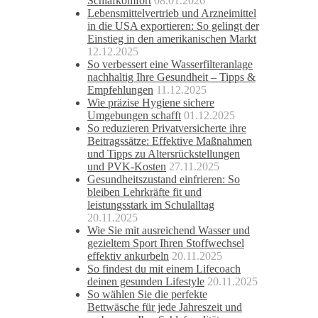
Schlafkomfort
08.01.2026
Lebensmittelvertrieb und Arzneimittel
in die USA exportieren: So gelingt der
Einstieg in den amerikanischen Markt
12.12.2025
So verbessert eine Wasserfilteranlage
nachhaltig Ihre Gesundheit – Tipps &
Empfehlungen
11.12.2025
Wie präzise Hygiene sichere
Umgebungen schafft
01.12.2025
So reduzieren Privatversicherte ihre
Beitragssätze: Effektive Maßnahmen
und Tipps zu Altersrückstellungen
und PVK-Kosten
27.11.2025
Gesundheitszustand einfrieren: So
bleiben Lehrkräfte fit und
leistungsstark im Schulalltag
20.11.2025
Wie Sie mit ausreichend Wasser und
gezieltem Sport Ihren Stoffwechsel
effektiv ankurbeln
20.11.2025
So findest du mit einem Lifecoach
deinen gesunden Lifestyle
20.11.2025
So wählen Sie die perfekte
Bettwäsche für jede Jahreszeit und