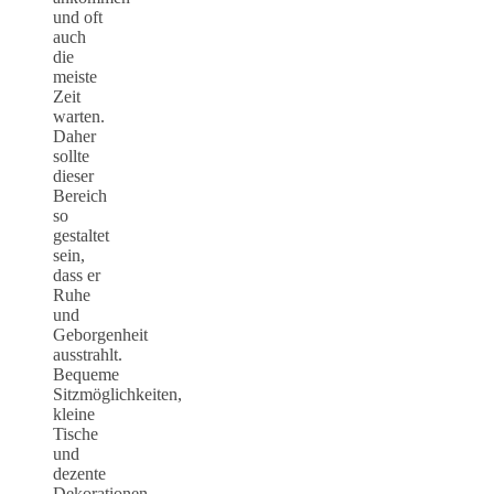
und oft
auch
die
meiste
Zeit
warten.
Daher
sollte
dieser
Bereich
so
gestaltet
sein,
dass er
Ruhe
und
Geborgenheit
ausstrahlt.
Bequeme
Sitzmöglichkeiten,
kleine
Tische
und
dezente
Dekorationen