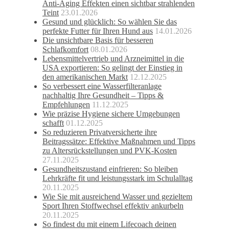
Anti-Aging Effekten einen sichtbar strahlenden
Teint
23.01.2026
Gesund und glücklich: So wählen Sie das
perfekte Futter für Ihren Hund aus
14.01.2026
Die unsichtbare Basis für besseren
Schlafkomfort
08.01.2026
Lebensmittelvertrieb und Arzneimittel in die
USA exportieren: So gelingt der Einstieg in
den amerikanischen Markt
12.12.2025
So verbessert eine Wasserfilteranlage
nachhaltig Ihre Gesundheit – Tipps &
Empfehlungen
11.12.2025
Wie präzise Hygiene sichere Umgebungen
schafft
01.12.2025
So reduzieren Privatversicherte ihre
Beitragssätze: Effektive Maßnahmen und Tipps
zu Altersrückstellungen und PVK-Kosten
27.11.2025
Gesundheitszustand einfrieren: So bleiben
Lehrkräfte fit und leistungsstark im Schulalltag
20.11.2025
Wie Sie mit ausreichend Wasser und gezieltem
Sport Ihren Stoffwechsel effektiv ankurbeln
20.11.2025
So findest du mit einem Lifecoach deinen