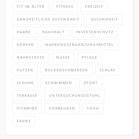
FIT IM ALTER
FITNESS
FREIZEIT
GANZHEITLICHE GESUNDHEIT
GESUNDHEIT
HAARE
HAUSHALT
INSEKTENSCHUTZ
KÖRPER
NAHRUNGSERGÄNZUNGSMITTEL
NÄHRSTOFFE
NÜSSE
PFLEGE
PUTZEN
RÜCKENSCHMERZEN
SCHLAF
SCHUHE
SCHWIMMEN
SPORT
TERRASSE
UNTERSUCHUNGSSTUHL
VITAMINE
VORBEUGEN
YOGA
ZÄHNE