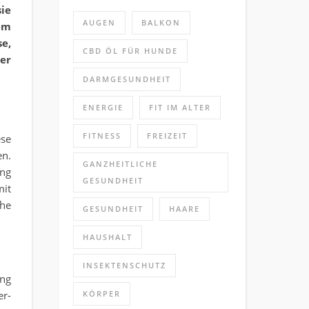
ie
AUGEN
BALKON
em
e,
CBD ÖL FÜR HUNDE
er
DARMGESUNDHEIT
ENERGIE
FIT IM ALTER
FITNESS
FREIZEIT
ese
en.
GANZHEITLICHE
ung
GESUNDHEIT
mit
che
GESUNDHEIT
HAARE
HAUSHALT
INSEKTENSCHUTZ
ng
er-
KÖRPER