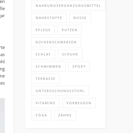
en
NAHRUNGSERGÄNZUNGSMITTEL
lle
gar
NÄHRSTOFFE
NÜSSE
PFLEGE
PUTZEN
RÜCKENSCHMERZEN
rte
das
SCHLAF
SCHUHE
hl
SCHWIMMEN
SPORT
ung
ine
TERRASSE
es
UNTERSUCHUNGSSTUHL
VITAMINE
VORBEUGEN
YOGA
ZÄHNE