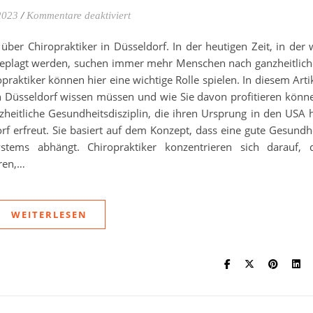
für Alles über Chiropraktik in Düsseldorf
2023
/
Kommentare deaktiviert
er Chiropraktiker in Düsseldorf. In der heutigen Zeit, in der 
geplagt werden, suchen immer mehr Menschen nach ganzheitlic
raktiker können hier eine wichtige Rolle spielen. In diesem Arti
 in Düsseldorf wissen müssen und wie Sie davon profitieren könn
nzheitliche Gesundheitsdisziplin, die ihren Ursprung in den USA 
f erfreut. Sie basiert auf dem Konzept, dass eine gute Gesundh
tems abhängt. Chiropraktiker konzentrieren sich darauf, 
ren,…
WEITERLESEN