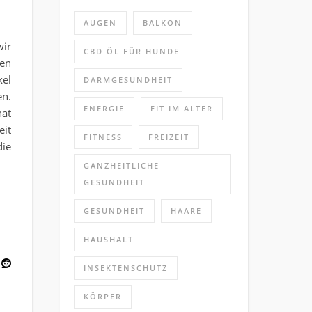
: Ihr Gesundheits-Guide
AUGEN
BALKON
wir
CBD ÖL FÜR HUNDE
hen
kel
DARMGESUNDHEIT
en.
ENERGIE
FIT IM ALTER
hat
eit
FITNESS
FREIZEIT
die
GANZHEITLICHE
GESUNDHEIT
GESUNDHEIT
HAARE
HAUSHALT
INSEKTENSCHUTZ
KÖRPER