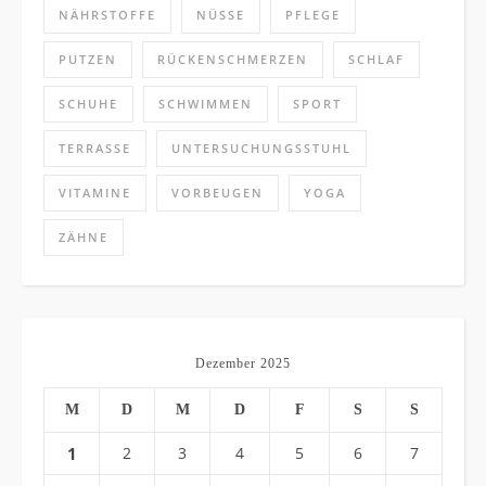
NÄHRSTOFFE
NÜSSE
PFLEGE
PUTZEN
RÜCKENSCHMERZEN
SCHLAF
SCHUHE
SCHWIMMEN
SPORT
TERRASSE
UNTERSUCHUNGSSTUHL
VITAMINE
VORBEUGEN
YOGA
ZÄHNE
Dezember 2025
M
D
M
D
F
S
S
1
2
3
4
5
6
7