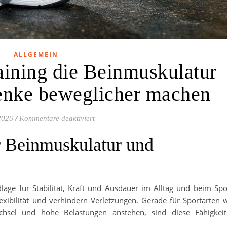
ALLGEMEIN
aining die Beinmuskulatur
enke beweglicher machen
für Mit gezieltem Training die Beinmusk
2026
/
Kommentare deaktiviert
r Beinmuskulatur und
lage für Stabilität, Kraft und Ausdauer im Alltag und beim Spo
exibilität und verhindern Verletzungen. Gerade für Sportarten 
chsel und hohe Belastungen anstehen, sind diese Fähigkei