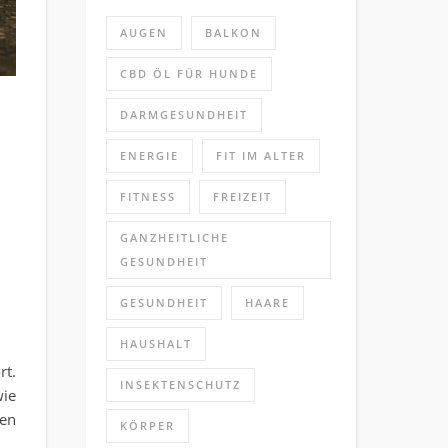
AUGEN
BALKON
CBD ÖL FÜR HUNDE
DARMGESUNDHEIT
ENERGIE
FIT IM ALTER
FITNESS
FREIZEIT
ulatur stärken und Gelenke beweglicher machen
GANZHEITLICHE
GESUNDHEIT
GESUNDHEIT
HAARE
HAUSHALT
rt.
INSEKTENSCHUTZ
wie
ten
KÖRPER