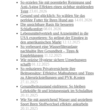
So erzielen Sie mit porentiefer Reinigung und
Anti-Aging Effekten einen sichtbar strahlenden
Teint
23.01.2026
Gesund und glücklich: So wählen Sie das
perfekte Futter für Ihren Hund aus
14.01.2026
Die unsichtbare Basis für besseren
Schlafkomfort
08.01.2026
Lebensmittelvertrieb und Arzneimittel in die
USA exportieren: So gelingt der Einstieg in
den amerikanischen Markt
12.12.2025
So verbessert eine Wasserfilteranlage
nachhaltig Ihre Gesundheit – Tipps &
Empfehlungen
11.12.2025
Wie präzise Hygiene sichere Umgebungen
schafft
01.12.2025
So reduzieren Privatversicherte ihre
Beitragssätze: Effektive Maßnahmen und Tipps
zu Altersrückstellungen und PVK-Kosten
27.11.2025
Gesundheitszustand einfrieren: So bleiben
Lehrkräfte fit und leistungsstark im Schulalltag
20.11.2025
Wie Sie mit ausreichend Wasser und gezieltem
Sport Ihren Stoffwechsel effektiv ankurbeln
20.11.2025