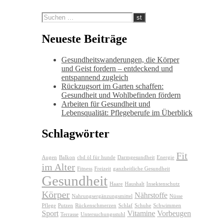
Neueste Beiträge
Gesundheitswanderungen, die Körper
und Geist fordern – entdeckend und
entspannend zugleich
Rückzugsort im Garten schaffen:
Gesundheit und Wohlbefinden fördern
Arbeiten für Gesundheit und
Lebensqualität: Pflegeberufe im Überblick
Schlagwörter
Fit
Augen
Balkon
cbd öl für hunde
Darmgesundheit
Energie
im Alter
Fitness
Freizeit
ganzheitliche Gesundheit
Gesundheit
Haare
Haushalt
Insektenschutz
Körper
Nährstoffe
Nahrungsergänzungsmittel
Nüsse
Pflege
Putzen
Rückenschmerzen
Schlaf
Schuhe
Schwimmen
Sport
Vitamine
Vorbeugen
Terrasse
Untersuchungsstuhl