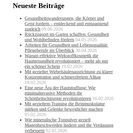
Neueste Beiträge
Gesundheitswanderungen, die Körper und
Geist fordern – entdeckend und entspannend
zugleich
09.06.2026
Rückzugsort im Garten schaffen: Gesundheit
und Wohlbefinden fördern
04.05.2026
Arbeiten für Gesundheit und Lebensqualität:
Pflegeberufe im Überblick
30.04.2026
Warum effektive Wirkstoffkosmetik die
Hautgesundheit revolutioniert – mehr als nur
ein schöner Schein
19.02.2026
Mit gezielter Wirbelsäulenausrichtung zu klarer
Konzentration und schmerzfreiem Alltag
18.02.2026
Eine neue Ära der Hautstraffung: Wie
minimalinvasive Methoden die
Schönheitschirurgie revolutionieren
16.02.2026
Mit gezieltem Training die Beinmuskulatur
stärken und Gelenke beweglicher machen
05.02.2026
Wie mineralische Tonpulver gezielt
Magenbeschwerden lindern und die Verdauung
verbessern
02.02.2026