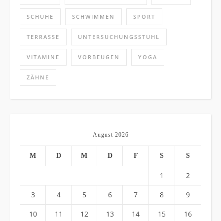
SCHUHE
SCHWIMMEN
SPORT
TERRASSE
UNTERSUCHUNGSSTUHL
VITAMINE
VORBEUGEN
YOGA
ZÄHNE
August 2026
M
D
M
D
F
S
S
1
2
3
4
5
6
7
8
9
10
11
12
13
14
15
16