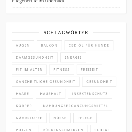
Pflegeberufe im Überblick
SCHLAGWÖRTER
AUGEN
BALKON
CBD ÖL FÜR HUNDE
DARMGESUNDHEIT
ENERGIE
FIT IM ALTER
FITNESS
FREIZEIT
GANZHEITLICHE GESUNDHEIT
GESUNDHEIT
HAARE
HAUSHALT
INSEKTENSCHUTZ
KÖRPER
NAHRUNGSERGÄNZUNGSMITTEL
NÄHRSTOFFE
NÜSSE
PFLEGE
PUTZEN
RÜCKENSCHMERZEN
SCHLAF