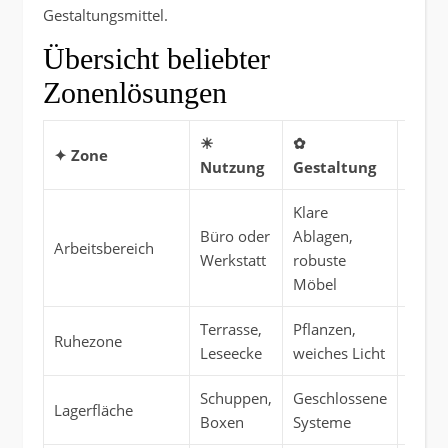
Gestaltungsmittel.
Übersicht beliebter
Zonenlösungen
☀
✿
✦ Zone
✔ Vor
Nutzung
Gestaltung
Klare
Büro oder
Ablagen,
Effizi
Arbeitsbereich
Werkstatt
robuste
Konze
Möbel
Terrasse,
Pflanzen,
Erhol
Ruhezone
Leseecke
weiches Licht
Rück
Schuppen,
Geschlossene
Ordn
Lagerfläche
Boxen
Systeme
Witte