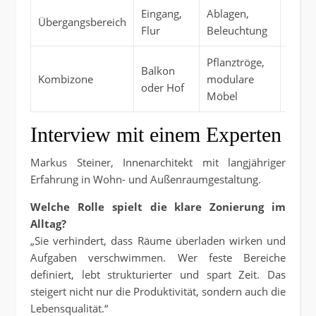
Eingang,
Ablagen,
Struk
Übergangsbereich
Flur
Beleuchtung
Chao
Pflanztröge,
Balkon
Flexib
Kombizone
modulare
oder Hof
Atmo
Möbel
Interview mit einem Experten
Markus Steiner, Innenarchitekt mit langjähriger
Erfahrung in Wohn- und Außenraumgestaltung.
Welche Rolle spielt die klare Zonierung im
Alltag?
„Sie verhindert, dass Räume überladen wirken und
Aufgaben verschwimmen. Wer feste Bereiche
definiert, lebt strukturierter und spart Zeit. Das
steigert nicht nur die Produktivität, sondern auch die
Lebensqualität.“